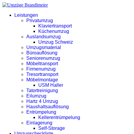
Leistungen
Privatumzug
Klaviertransport
Küchenumzug
Auslandsumzug
Umzug Schweiz
Umzugsmaterial
Büroauflösung
Seniorenumzug
Möbeltransport
Firmenumzug
Tresortransport
Möbelmontage
USM Haller
Tatortreinigung
Eilumzug
Hartz 4 Umzug
Haushaltsauflösung
Entrümpelung
Kellerentrümpelung
Einlagerung
Self-Storage
Umzugscheckliste