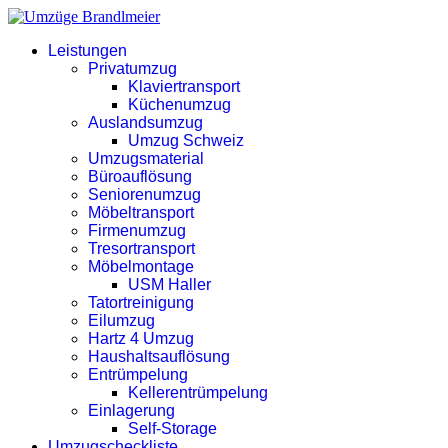
Leistungen
Privatumzug
Klaviertransport
Küchenumzug
Auslandsumzug
Umzug Schweiz
Umzugsmaterial
Büroauflösung
Seniorenumzug
Möbeltransport
Firmenumzug
Tresortransport
Möbelmontage
USM Haller
Tatortreinigung
Eilumzug
Hartz 4 Umzug
Haushaltsauflösung
Entrümpelung
Kellerentrümpelung
Einlagerung
Self-Storage
Umzugscheckliste